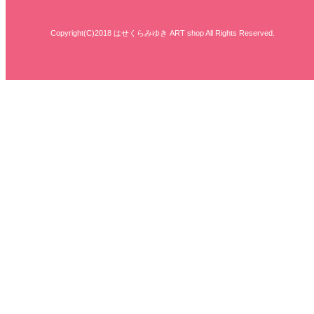
Copyright(C)2018 はせくらみゆき ART shop All Rights Reserved.